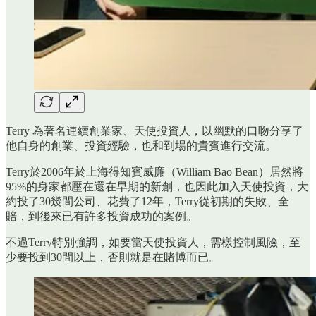
Terry 為著名連續創業家、天使投資人，以幽默的口吻分享了
他自身的創業、投資經驗，也和到場的貴賓進行交流。
Terry於2006年於上海得知賓威廉（William Bao Bean）居然將
95%的身家都壓在還在早期的新創，也因此加入天使投資，大
約投了30幾間公司、花費了12年，Terry從初期的失敗、全
賠，到後來已有許多投資成功的案例。
不過Terry特別強調，如要當天使投資人，需樣控制風險，至
少要投到30間以上，否則就是在賭博而已。