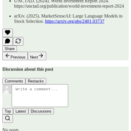
UNCTAD. (2024). World Investment Report 2024.
https://unctad.org/publication/world-investment-report-2024
arXiv. (2025). MarketSenseAI: Large Language Models in
Stock Selection.
https://arxiv.org/abs/2401.03737
Share
Previous
Next
Discussion about this post
Comments
Restacks
Top
Latest
Discussions
No posts