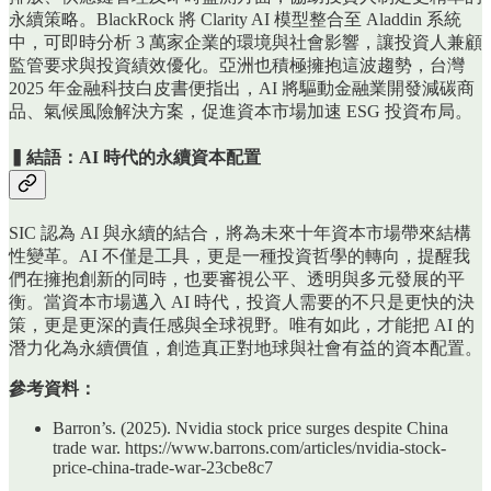
永續策略。BlackRock 將 Clarity AI 模型整合至 Aladdin 系統
中，可即時分析 3 萬家企業的環境與社會影響，讓投資人兼顧
監管要求與投資績效優化。亞洲也積極擁抱這波趨勢，台灣
2025 年金融科技白皮書便指出，AI 將驅動金融業開發減碳商
品、氣候風險解決方案，促進資本市場加速 ESG 投資布局。
▍結語：AI 時代的永續資本配置
SIC 認為 AI 與永續的結合，將為未來十年資本市場帶來結構
性變革。AI 不僅是工具，更是一種投資哲學的轉向，提醒我
們在擁抱創新的同時，也要審視公平、透明與多元發展的平
衡。當資本市場邁入 AI 時代，投資人需要的不只是更快的決
策，更是更深的責任感與全球視野。唯有如此，才能把 AI 的
潛力化為永續價值，創造真正對地球與社會有益的資本配置。
參考資料：
Barron’s. (2025). Nvidia stock price surges despite China
trade war. https://www.barrons.com/articles/nvidia-stock-
price-china-trade-war-23cbe8c7