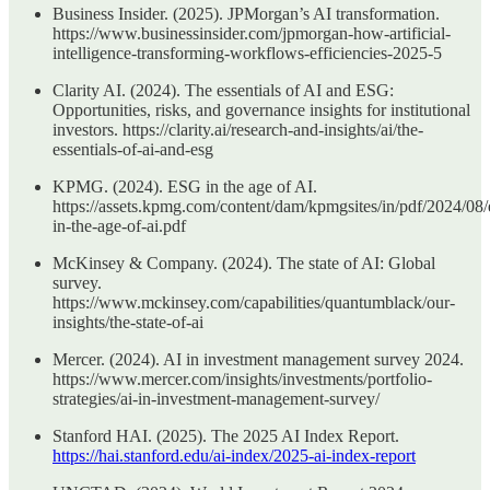
Business Insider. (2025). JPMorgan’s AI transformation.
https://www.businessinsider.com/jpmorgan-how-artificial-
intelligence-transforming-workflows-efficiencies-2025-5
Clarity AI. (2024). The essentials of AI and ESG:
Opportunities, risks, and governance insights for institutional
investors. https://clarity.ai/research-and-insights/ai/the-
essentials-of-ai-and-esg
KPMG. (2024). ESG in the age of AI.
https://assets.kpmg.com/content/dam/kpmgsites/in/pdf/2024/08/
in-the-age-of-ai.pdf
McKinsey & Company. (2024). The state of AI: Global
survey.
https://www.mckinsey.com/capabilities/quantumblack/our-
insights/the-state-of-ai
Mercer. (2024). AI in investment management survey 2024.
https://www.mercer.com/insights/investments/portfolio-
strategies/ai-in-investment-management-survey/
Stanford HAI. (2025). The 2025 AI Index Report.
https://hai.stanford.edu/ai-index/2025-ai-index-report