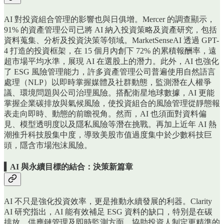
AI 對投資組合管理的影響也與日俱增。Mercer 的調查顯示，
91% 的資產管理公司已將 AI 納入投資策略及資產研究，包括
資料蒐集、分析及投資決策等領域。MarketSenseAI 透過 GPT-
4 打造的投資框架，在 15 個月內創下 72% 的累積報酬率，遠
超市場平均水準，展現 AI 在選股上的潛力。此外，AI 也強化
了 ESG 風險管理能力，許多資產管理公司普遍使用自然語言
處理（NLP）以即時掌握媒體及社群動態，監測潛在人權爭
議、環境問題與公司治理風險。搭配衛星地球數據，AI 更能
掌握企業碳排放與氣候風險，使投資組合的風險管理從靜態報
表走向即時、動態的前瞻視角。然而，AI 也須面對資料偏
見、模型透明度以及隱私風險等潛在挑戰。再加上近年 AI 熱
潮推升科技股集中度，導致美股市值過度集中於少數科技巨
頭，隱含市場泡沫風險。
▍AI 與永續目標的結合：決策新篇章
AI 不只是強化投資效率，更是推動永續發展的利器。Clarity
AI 研究指出，AI 能有效補足 ESG 資料的缺口，特別是在碳
排放、供應鏈管理及即時監測方面，協助投資人制定更精準的