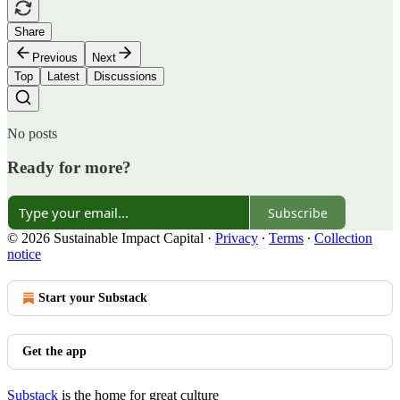
Share
Previous
Next
Top
Latest
Discussions
No posts
Ready for more?
Subscribe
© 2026 Sustainable Impact Capital
·
Privacy
∙
Terms
∙
Collection
notice
Start your Substack
Get the app
Substack
is the home for great culture