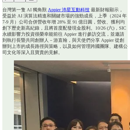
台灣第一隻 AI 獨角獸
Appier 沛星互動科技
最新財報顯示，
受益於 AI 演算法精進和關鍵市場的強勁成長，上季（2024 年
7-9 月）公司合併營收年增 28% 至 91 億日圓，營收、獲利均
創下歷史新高紀錄，且將首度配發現金股利。10/26 (六)，SIC
永續影響力投資很榮幸能前往 Appier 進行參訪交流，並邀請
到執行長暨共同創辦人－游直翰，與天使們分享 Appier 從創
辦到上市的成長路徑與策略，以及如何管理跨國團隊、建構公
司文化等深入且寶貴的見解。