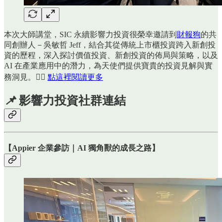
本次大師講堂，SIC 永續影響力投資很榮幸邀請到
財報狗
的共
同創辦人－吳敏哲 Jeff，結合其從傳統上市櫃投資跨入新創投
資的歷程，深入探討價值投資、新創投資的佈局與策略，以及
AI 在產業應用中的潛力，為天使們提供寶貴的投資見解與實
務洞見。👉🏻
點這裡閱讀更多
📌
影響力投資
社群連結
【
Appier 企業參訪｜AI 獨角獸的成長之路
】