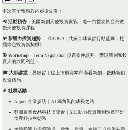
本次電子報精彩內容搶先看：
📢 活動預告：
美國新創天使投資實戰｜蕭一白首次於台灣教
授天使投資課程
🌱 影響力投資趨勢
：《COP29：共築全球氣候行動藍圖，挖
掘綠色投資新契機》
🎯 Workshop
：Term Negotiation 投資條件談判—實現新創和投
資人的共同利益！
🎓 大師講堂：
吳敏哲｜從上市櫃資本市場看新創—啟動新創
投資佈局。
🎉 社群活動：
Appier 企業參訪｜AI 獨角獸的成長之路
亞洲農業食品科技博覽會｜SIC 助力投資新創進軍亞洲
食農科技生態系
永續影響力投資論壇｜新創、投資、永續三方匯流共築