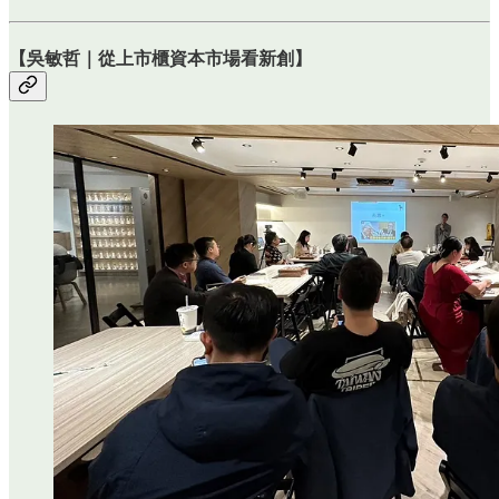
【
吳敏哲｜從上市櫃資本市場看新創
】