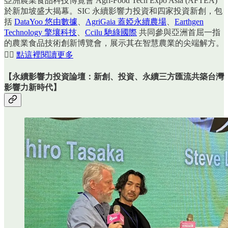
亞洲農業食品科技博覽會 Agri-Food Tech Expo Asia (AFTEA) ​
於新加坡盛大揭幕。SIC 永續影響力投資和四家投資新創，包
括
DataYoo 悠由數據
、
AgriGaia 蓋婭永續農場
、
Earthgen
Technology 擎壤科技
、
Ccilu 馳綠國際
共同參與亞洲首屈一指
的農業食品技術創新博覽會，展示其在智慧農業的尖端解方。
👉🏻
點這裡閱讀更多
【
永續影響力投資論壇：新創、投資、永續三方匯流共築台灣
影響力新時代
】