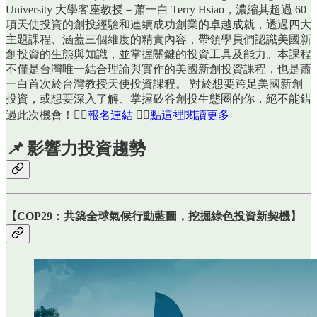
University 大學客座教授－蕭一白 Terry Hsiao，濃縮其超過 60
項天使投資的創投經驗和連續成功創業的卓越成就，透過四大
主題課程、涵蓋三個維度的精實內容，帶領學員們認識美國新
創投資的生態與知識，並掌握關鍵的投資工具及能力。本課程
不僅是台灣唯一結合理論與實作的美國新創投資課程，也是蕭
一白首次於台灣教授天使投資課程。 對於想要跨足美國新創
投資，或想要深入了解、掌握矽谷創投生態圈的你，絕不能錯
過此次機會！👉🏻
報名連結
👉🏻
點這裡閱讀更多
📌
影響力投資趨勢
【
COP29：共築全球氣候行動藍圖，挖掘綠色投資新契機
】