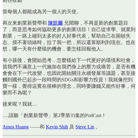
前往收聽
當每個人都能成為另一個人的天使。
再次來創業新聲帶和
陳凱爾
兄閒聊，不再是新的創業題目
了，而是思考如何協助更多的創業項目！自己從求學、就業到
創業，一路上碰到太多的好人好事代表，幫助自己在困頓失
志、摸不著頭緒時，拉了我一把，所以還算順利到現在。也在
想，哪一天有什麼樣的機會，要怎樣回報他人。
有小孩後，會開始思考，怎麼樣給下一代更好的環境和社會，
當我們不滿意上一代施加在我們身上的壓力或痛苦，是否有機
會會在下一代改變，也因此開始關注永續發展等議題，甚至接
觸到國外已起步一段時間的SDGs和影響力投資！我就像挖到
寶一樣，覺得這實在很棒的理念，同時要賺錢又能作好事，何
樂而不為呢？
後來呢？我就…
….請聽「創業新聲帶」第2季第35集的PodCast！
Amos Huang
——和
Kevin Shih
及
Steve Lin
。