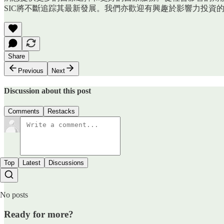
SIC將不斷追踪其最新發展。我們亦歡迎有興趣於影響力投資
Share
Previous
Next
Discussion about this post
Comments
Restacks
Top
Latest
Discussions
No posts
Ready for more?