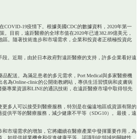
COVID-19疫情下。根據美國CDC的數據資料，2020年第一
目前，遠距醫療的全球市值在2020年已達382.89億美元，
亞太地區。隨著技術進步和市場需求，企業和投資者正積極投資此
手段。近期，由於日本政府對遠距醫療的支持，許多企業看好遠
配送。為滿足患者的多元需求，Port Medical與多家醫療機
Online-clinic的公開衛教網站，專供生活習慣病和皮膚病
3的醫藥專業資源和LINE的通訊技術，在遠距醫療市場中取得領先
，使更多人可以接受到醫療服務，特別是在偏遠地區或資源有限的
提供平等的醫療服務，減少健康不平等（SDG10）。最後，遠
步和市場需求的增加，它將繼續在醫療產業中發揮重要作用，為
益，如提供就業機會和促進健康平等。認識到此領域的關鍵性，