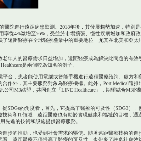
%的醫院進行遠距病患監測。2018年後，其發展趨勢加速，特別是在
率從4%激增至56%，受益於市場擴張、慢性疾病增加和政府政策。
8%。這反映了遠距醫療在全球醫療產業中的重要地位，尤其在北美和
致老年人的醫療需求日益增加，遠距醫療成為解決此問題的有效
Healthcare是兩個較為知名的例子。
透過其專業平台，患者能使用電腦或智能手機進行遠程醫療諮詢、處方和藥品
其主要服務對象為醫療機構。此外，Port Medical還推出名為
司M3結盟，共同創立「LINE Healthcare」，期望結合M
從SDGs的角度看，首先，它提高了醫療的可及性（SDG3）
技術和IT領域。遠距醫療也有助於實現健康和福祉的目標，通過
使用先進的技術和設施提供醫療服務。
術進步的推動，也受到社會需求的驅使。隨著遠距醫療技術的進
度看，遠距醫療不僅提高了醫療的可及性，也帶來了許多社會效