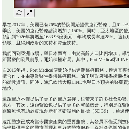
早在2017年，美國已有76%的醫院開始提供遠距醫療，且61.2
季度，美國的遠距醫療諮詢增加了150%。同時，亞太地區的使用
預計到2026年將增至1683.96億美元，年均成長率達2
領域，且得到政府的支持和資金扶持。
我們回到亞洲市場，舉日本而言，由於高齡人口比例增加，導
距醫療的發展前景，開始積極布局。其中，Port Medical和LINE 
自2015年起，Port Medical便開始提供遠距醫療服務，
構合作，並由專業醫生提供醫療服務。除了與政府和學術機構的合作外，
的衛教資訊。同時，通訊軟體大廠LINE也與日本頂尖的醫藥資訊公
地位。
遠距醫療不僅提供了更多的醫療選擇，也帶來了許多社會影響。
地方。其次，遠距醫療也提供了更多的就業機會，特別是在醫療
距醫療也有助於實現創新和基礎設施的目標（SDG9），通過
遠距醫療已成為當今醫療產業的重要趨勢，其發展不僅受到技
病患提供更多的醫療選擇和更好的醫療服務。從社會影響的角