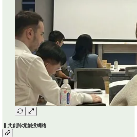
▍共創跨境創投網絡