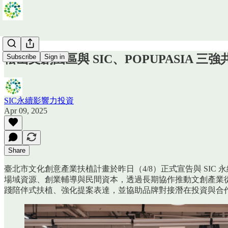
松山文創園區與 SIC、POPUPASIA
Subscribe
Sign in
SIC永續影響力投資
Apr 09, 2025
Share
臺北市文化創意產業扶植計畫於昨日（4/8）正式宣告與 SIC
場域資源、創業輔導與民間資本，透過長期協作推動文創產業從
踐陪伴式扶植、強化提案表達，並協助品牌對接潛在投資與合