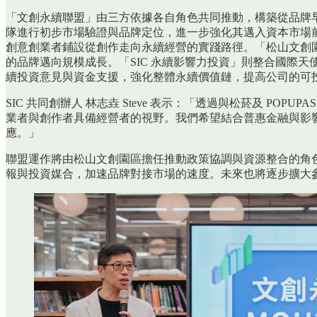
「文創永續聯盟」由三方依據各自角色共同推動，構築從品牌早
隊進行初步市場驗證與品牌定位，進一步強化其邁入資本市場前
創意創業者鋪設從創作走向永續經營的實踐路徑。「松山文創園區
的品牌邁向規模成長。「SIC 永續影響力投資」則整合國際
續投資意見與資金支援，強化整體永續價值鏈，提高公司的可
SIC 共同創辦人 林志垚 Steve 表示：「透過與松菸及 P
業者與創作者具備經營者的視野。我們希望結合普惠金融與影
應。」
聯盟運作將由松山文創園區擔任推動政策協調與資源整合的角色
報與投資媒合，加速品牌對接市場的速度。未來也將逐步擴大