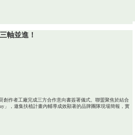
本三軸並進！
，在松菸創作者工廠完成三方合作意向書簽署儀式。聯盟聚焦於結合
Day」，邀集扶植計畫內輔導成效顯著的品牌團隊現場簡報，實