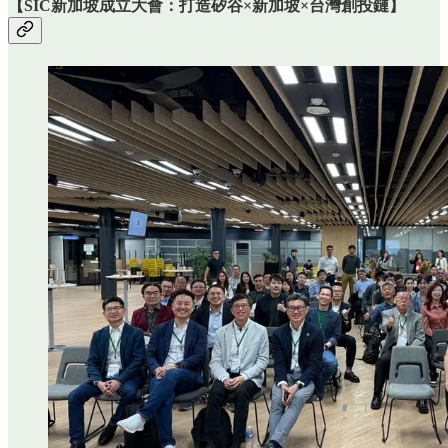
【SIC新加坡成立大會：打造矽谷×新加坡×台灣創投鏈】