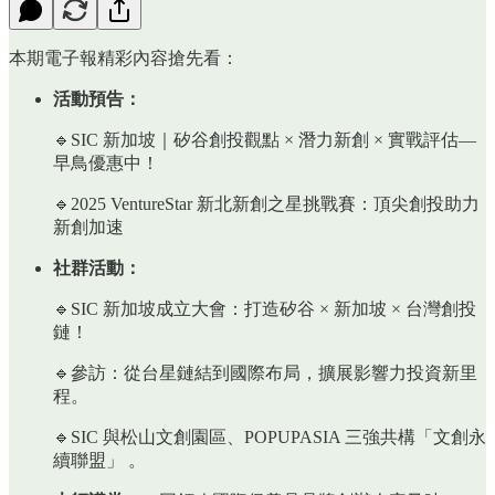
本期電子報精彩內容搶先看：
活動預告：
🔹SIC 新加坡｜矽谷創投觀點 × 潛力新創 × 實戰評估—
早鳥優惠中！
🔹2025 VentureStar 新北新創之星挑戰賽：頂尖創投助力
新創加速
社群活動：
🔹SIC 新加坡成立大會：打造矽谷 × 新加坡 × 台灣創投
鏈！
🔹參訪：從台星鏈結到國際布局，擴展影響力投資新里
程。
🔹SIC 與松山文創園區、POPUPASIA 三強共構「文創永
續聯盟」 。