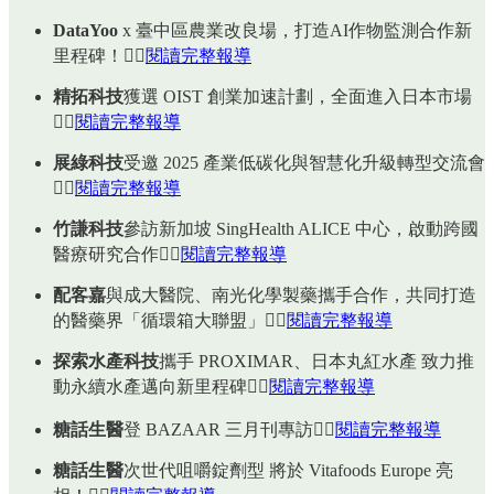
DataYoo
x
臺中區農業改良場，打造AI作物監測合作新
里程碑！👉🏻
閱讀完整報導
精拓科技
獲選 OIST 創業加速計劃，全面進入日本市場
👉🏻
閱讀完整報導
展綠科技
受邀 2025 產業低碳化與智慧化升級轉型交流會
👉🏻
閱讀完整報導
竹謙科技
參訪新加坡 SingHealth ALICE 中心，啟動跨國
醫療研究合作👉🏻
閱讀完整報導
配客嘉
與成大醫院、南光化學製藥攜手合作，共同打造
的醫藥界「循環箱大聯盟」👉🏻
閱讀完整報導
探索水產科技
攜手 PROXIMAR、日本丸紅水產 致力推
動永續水產邁向新里程碑👉🏻
閱讀完整報導
糖話生醫
登 BAZAAR 三月刊專訪👉🏻
閱讀完整報導
糖話生醫
次世代咀嚼錠劑型 將於 Vitafoods Europe 亮