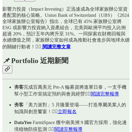
影響力投資（Impact Investing）正迅速成為全球家族辦公室資
產配置的核心策略。Union Bank of Switzerland（UBS）《2024
全球家族辦公室報告》指出，全球已有 45% 家族辦公室將
ESG 或影響力投資納入資產組合，北美與歐洲平均投入比例
超過 20%，預計五年內將升至 31%。一同探索在財務回報與
永續價值之間，家族辦公室如何成為推動社會進步與地球永續
的關鍵行動者！👉🏻
閱讀完整文章
📌
Portfolio 近期新聞
夯客
完成百萬美元 Pre-A 輪募資將進軍日泰，一支手機
幫小型工作室搞定預約與會員經營👉🏻
閱讀完整報導
夯客
「美力派對」5 月隆重登場——打造專屬美業人的
知識與創意饗宴！👉🏻
立即報名
DataYoo
FarmiSpace 獲中南美洲 9 國官方採用，強化邊
境植物防疫監測 👉🏻
閱讀完整報導