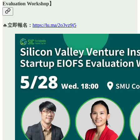
Evaluation Workshop
】
🔥
立即報名：
https://lu.ma/2o3vz9j5