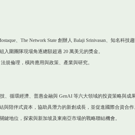
d Mostaque、The Network State 創辦人 Balaji Srinivas
競賽之一，10 組入圍團隊現場角逐總額超過 20 萬美元的獎金。
botics × 法規倫理，橫跨應用與政策、產業與研究。
農科技、循環經濟、普惠金融與 GenAI 等六大領域的投資策略與成
跨國連結與陪伴式資本，協助具潛力的新創成長，並促進國際合資合作
技術上的關鍵地位，探索與新加坡及東南亞市場的戰略聯結機會。