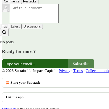
Comments
Restacks
Top
Latest
Discussions
No posts
Ready for more?
Subscribe
© 2026 Sustainable Impact Capital
·
Privacy
∙
Terms
∙
Collection noti
Start your Substack
Get the app