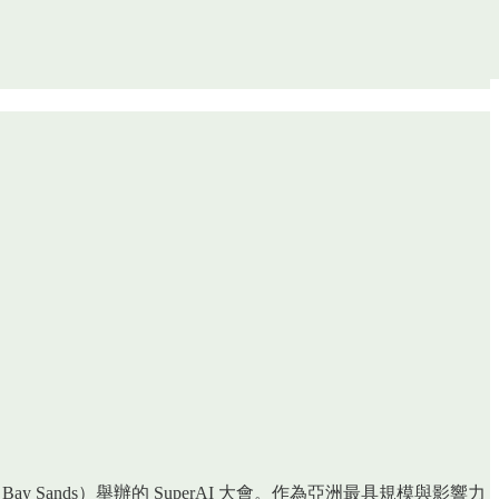
na Bay Sands）舉辦的 SuperAI 大會。作為亞洲最具規模與影響力